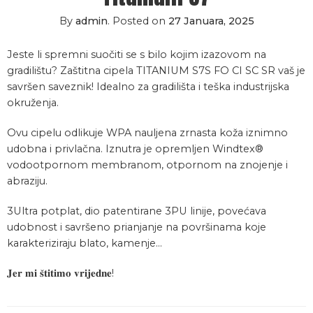
By
admin
.
Posted on
27 Januara, 2025
Jeste li spremni suočiti se s bilo kojim izazovom na
gradilištu? Zaštitna cipela TITANIUM S7S FO CI SC SR vaš je
savršen saveznik! Idealno za gradilišta i teška industrijska
okruženja.
Ovu cipelu odlikuje WPA nauljena zrnasta koža iznimno
udobna i privlačna. Iznutra je opremljen Windtex®
vodootpornom membranom, otpornom na znojenje i
abraziju.
3Ultra potplat, dio patentirane 3PU linije, povećava
udobnost i savršeno prianjanje na površinama koje
karakteriziraju blato, kamenje…
𝐉𝐞𝐫 𝐦𝐢 𝐬̌𝐭𝐢𝐭𝐢𝐦𝐨 𝐯𝐫𝐢𝐣𝐞𝐝𝐧𝐞!