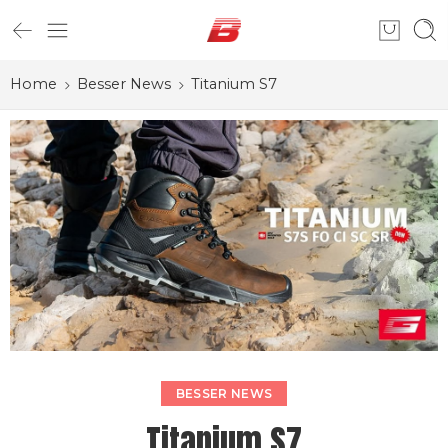
Home
Besser News
Titanium S7
BESSER NEWS
Titanium S7