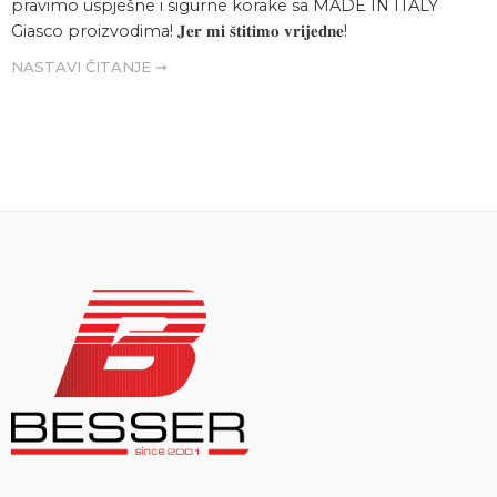
pravimo uspješne i sigurne korake sa MADE IN ITALY
Giasco proizvodima! 𝐉𝐞𝐫 𝐦𝐢 𝐬̌𝐭𝐢𝐭𝐢𝐦𝐨 𝐯𝐫𝐢𝐣𝐞𝐝𝐧𝐞!
NASTAVI ČITANJE ➞