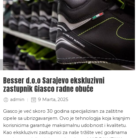
Besser d.o.o Sarajevo ekskluzivni
zastupnik Giasco radne obuće
admin
9 Marta, 2025
Giasco je već skoro 30 godina specijaliziran za zaštitne
cipele sa ubrizgavanjem. Ovo je tehnologija koja krajnjim
korisnicima garantuje maksimalnu udobnost i kvalitetu.
Kao ekskluzivni zastupnici za naše tržište već godinama