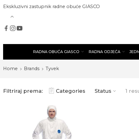
Ekskluzivni zastupnik radne obuće GIASCO
RADNA OBUĆA GIASCO
RADNA ODJEĆA
JED
Home
Brands
Tyvek
Filtriraj prema:
Categories
Status
1 res