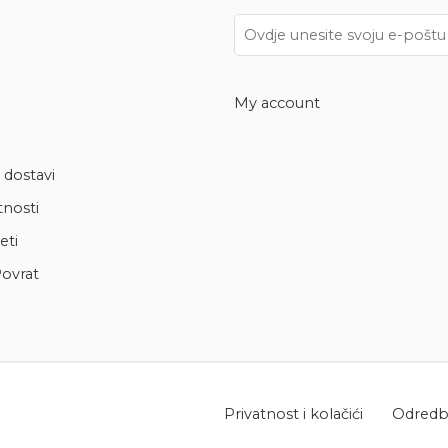
My account
 dostavi
tnosti
eti
ovrat
Privatnost i kolačići
Odredbe