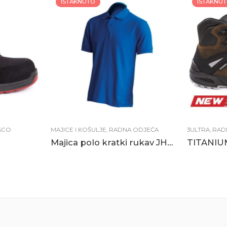
ISTAKNUTO
ISTAKNU
SCO
MAJICE I KOŠULJE
,
RADNA ODJEĆA
3ULTRA
,
RAD
Majica polo kratki rukav JHK royal plava
TITANIUM