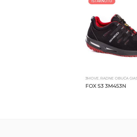
ISTAKNUTO
3MOVE
,
RADNE OBUĆA GIA
FOX S3 3M453N