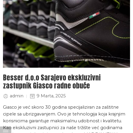
Besser d.o.o Sarajevo ekskluzivni
zastupnik Giasco radne obuće
admin
9 Marta, 2025
Giasco je već skoro 30 godina specijaliziran za zaštitne
cipele sa ubrizgavanjem. Ovo je tehnologija koja krajnjim
korisnicima garantuje maksimalnu udobnost i kvalitetu.
Kao ekskluzivni zastupnici za naše tržište već godinama