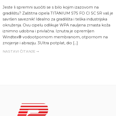
Jeste li spremni suočiti se s bilo kojim izazovom na
gradilištu? Zaštitna cipela TITANIUM S7S FO CI SC SR vaš je
savršen saveznik! Idealno za gradilišta i teška industrijska
okruženja. Ovu cipelu odlikuje WPA nauljena zrnasta koža
iznimno udobna i privlačna. Iznutra je opremljen
Windtex® vodootpornom membranom, otpornom na
znojenje i abraziju. 3Ultra potplat, dio […]
NASTAVI ČITANJE ➞