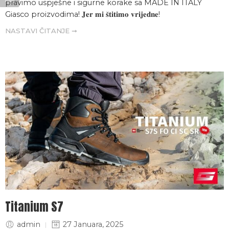
pravimo uspješne i sigurne korake sa MADE IN ITALY
Giasco proizvodima! 𝐉𝐞𝐫 𝐦𝐢 𝐬̌𝐭𝐢𝐭𝐢𝐦𝐨 𝐯𝐫𝐢𝐣𝐞𝐝𝐧𝐞!
NASTAVI ČITANJE ➞
Titanium S7
admin
27 Januara, 2025