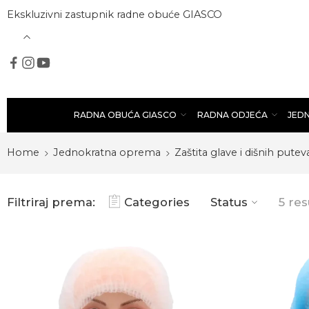
Ekskluzivni zastupnik radne obuće GIASCO
RADNA OBUĆA GIASCO
RADNA ODJEĆA
JED
Home
Jednokratna oprema
Zaštita glave i dišnih putev
Filtriraj prema:
Categories
Status
5 res