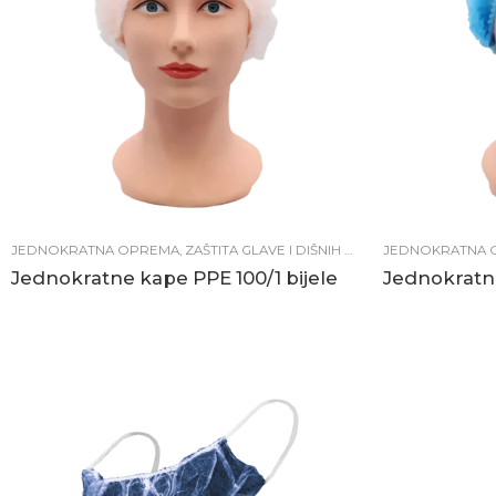
JEDNOKRATNA OPREMA
,
ZAŠTITA GLAVE I DIŠNIH PUTEVA
JEDNOKRATNA 
,
ZAŠTITNA O
Jednokratne kape PPE 100/1 bijele
Jednokratne