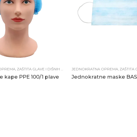
OPREMA
PREMA
,
ZAŠTITA GLAVE I DIŠNIH PUTEVA
JEDNOKRATNA OPREMA
,
ZAŠTITNA OPREMA
,
ZAŠTITA GLA
 kape PPE 100/1 plave