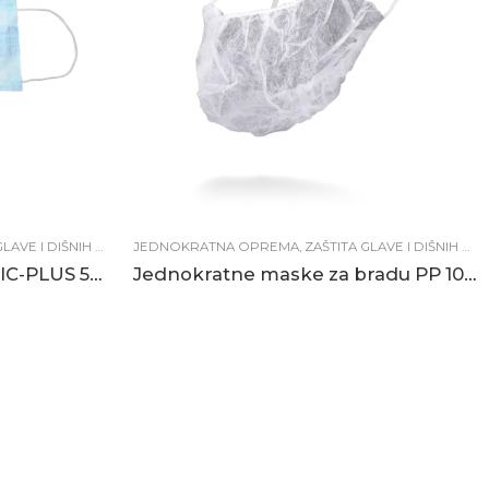
VE I DIŠNIH PUTEVA
JEDNOKRATNA OPREMA
,
ZAŠTITNA OPREMA
,
ZAŠTITA GLAVE I DIŠNIH PUTEVA
Jednokratne maske BASIC-PLUS 50/1 plave
Jednokratne maske za bradu PP 100/1 bijele