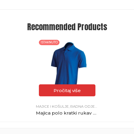
Recommended Products
ISTAKNUTO
Pročitaj više
MAJICE I KOŠULJE
,
RADNA ODJEĆA
Majica polo kratki rukav JHK royal plava