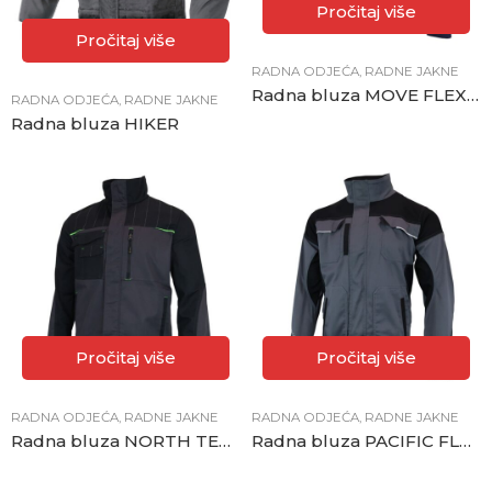
Pročitaj više
Pročitaj više
RADNA ODJEĆA
,
RADNE JAKNE
Radna bluza MOVE FLEX plava
RADNA ODJEĆA
,
RADNE JAKNE
Radna bluza HIKER
Pročitaj više
Pročitaj više
RADNA ODJEĆA
,
RADNE JAKNE
RADNA ODJEĆA
,
RADNE JAKNE
Radna bluza NORTH TECH tamno siva
Radna bluza PACIFIC FLEX siva