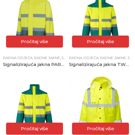
Pročitaj više
Pročitaj više
RADNA ODJEĆA
,
RADNE JAKNE
,
SIGNALIZIRAJUĆA OPREMA
RADNA ODJEĆA
,
RADNE JAKNE
,
SIGNALIZIRAJUĆA OPREMA
Signalizirajuća jakna PARKA žuto-zelena
Signalizirajuća jakna TWO-TONE
Pročitaj više
Pročitaj više