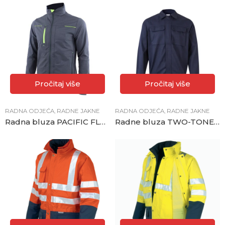
Pročitaj više
Pročitaj više
RADNA ODJEĆA
,
RADNE JAKNE
RADNA ODJEĆA
,
RADNE JAKNE
Radna bluza PACIFIC FLEX siva
Radne bluza TWO-TONE plava