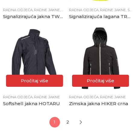
RADNA ODJEĆA
,
RADNE JAKNE
,
RADNI PRSLUCI
RADNA ODJEĆA
,
SIGNALIZIRAJUĆA OPR
,
RADNE JAKNE
,
SIGNALIZIRAJUĆA OPREMA
Signalizirajuća jakna TWO-TONE žuto-zelena
Signalizirajuća lagana TRAFFIC jakna žuta
Pročitaj više
Pročitaj više
RADNA ODJEĆA
,
RADNE JAKNE
RADNA ODJEĆA
,
RADNE JAKNE
Softshell jakna HOTARU
Zimska jakna HIKER crna
1
2