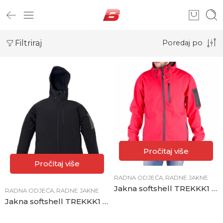
Filtriraj
Poredaj po
Pročitaj više
Pročitaj više
RADNA ODJEĆA
,
RADNE JAKNE
Jakna softshell TREKKK1 crvena
RADNA ODJEĆA
,
RADNE JAKNE
Jakna softshell TREKKK1 crna