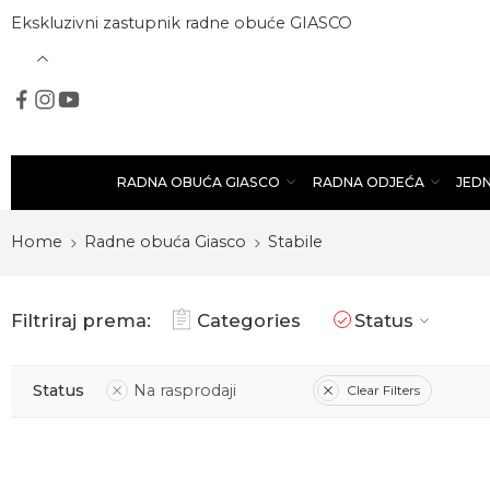
Ekskluzivni zastupnik radne obuće GIASCO
RADNA OBUĆA GIASCO
RADNA ODJEĆA
JED
Home
Radne obuća Giasco
Stabile
Filtriraj prema:
Categories
Status
Status
Na rasprodaji
Clear Filters