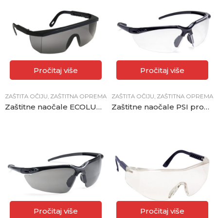
Pročitaj više
Pročitaj više
ZAŠTITA OČIJU
,
ZAŠTITNA OPREMA
ZAŠTITA OČIJU
,
ZAŠTITNA OPREMA
Zaštitne naočale ECOLUX tamni okular
Zaštitne naočale PSI prozirne
Pročitaj više
Pročitaj više