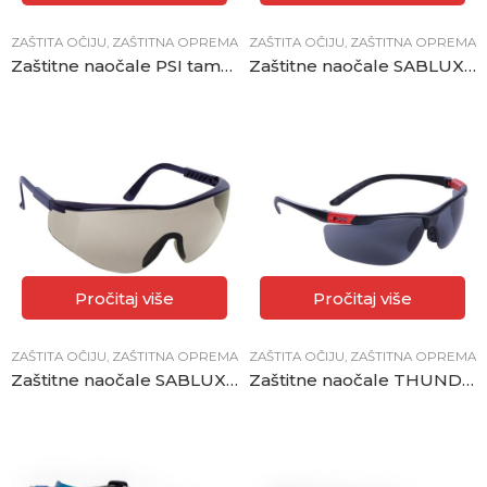
ZAŠTITA OČIJU
,
ZAŠTITNA OPREMA
ZAŠTITA OČIJU
,
ZAŠTITNA OPREMA
Zaštitne naočale PSI tamne
Zaštitne naočale SABLUX prozirne
Pročitaj više
Pročitaj više
ZAŠTITA OČIJU
,
ZAŠTITNA OPREMA
ZAŠTITA OČIJU
,
ZAŠTITNA OPREMA
Zaštitne naočale SABLUX tamne
Zaštitne naočale THUNDERLUX tamne