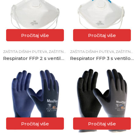
Pročitaj više
Pročitaj više
ZAŠTITA DIŠNIH PUTEVA
,
ZAŠTITNA OPREMA
ZAŠTITA DIŠNIH PUTEVA
,
ZAŠTITNA OPREMA
Respirator FFP 2 s ventilom sklopivi
Respirator FFP 3 s ventilom sklopivi
Pročitaj više
Pročitaj više