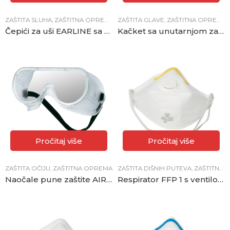
ZAŠTITA SLUHA
,
ZAŠTITNA OPREMA
ZAŠTITA GLAVE
,
ZAŠTITNA OPREMA
Čepići za uši EARLINE sa vezicom polipropilen
Kačket sa unutarnjom zaštitom od udarca plavi
Pročitaj više
Pročitaj više
ZAŠTITA OČIJU
,
ZAŠTITNA OPREMA
ZAŠTITA DIŠNIH PUTEVA
,
ZAŠTITNA OPREMA
Naočale pune zaštite AIRMASTER prozirne
Respirator FFP 1 s ventilom sklopivi