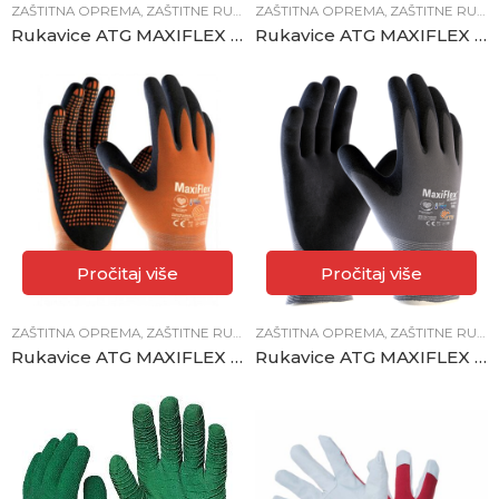
ZAŠTITNA OPREMA
,
ZAŠTITNE RUKAVICE
ZAŠTITNA OPREMA
,
ZAŠTITNE RUKAVICE
Rukavice ATG MAXIFLEX ELITE
Rukavice ATG MAXIFLEX ENDURANCE AD-APT
Pročitaj više
Pročitaj više
ZAŠTITNA OPREMA
,
ZAŠTITNE RUKAVICE
ZAŠTITNA OPREMA
,
ZAŠTITNE RUKAVICE
Rukavice ATG MAXIFLEX ENDURANCE PREMAZ PREKO DLANA AD-APT
Rukavice ATG MAXIFLEX ULTIMATE AD-APT