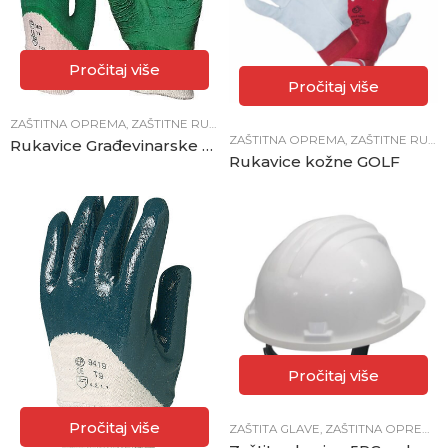
Pročitaj više
Pročitaj više
ZAŠTITNA OPREMA
,
ZAŠTITNE RUKAVICE
ZAŠTITNA OPREMA
,
ZAŠTITNE RUKAVICE
Rukavice Građevinarske zelene
Rukavice kožne GOLF
Pročitaj više
Pročitaj više
ZAŠTITA GLAVE
,
ZAŠTITNA OPREMA