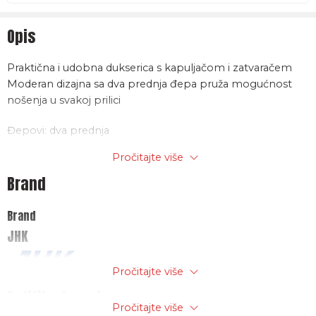
Opis
Praktična i udobna dukserica s kapuljačom i zatvaračem
Moderan dizajna sa dva prednja đepa pruža mogućnost
nošenja u svakoj prilici
Đepovi: dva prednja
Manžete i struk:1*1 rebrasta tkanina sa elastinom
Pročitajte više
Materijal: 65% poliester/ 35% pamuk, 290 g/m2
Brand
Brand
JHK
Pročitajte više
Politika trgovine
Pročitajte više