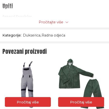
Upiti
General Enquiries
Pročitajte više
There are no enquiries yet.
Kategorije:
Dukserica
,
Radna odjeća
Povezani proizvodi
Pročitaj više
Pročitaj više