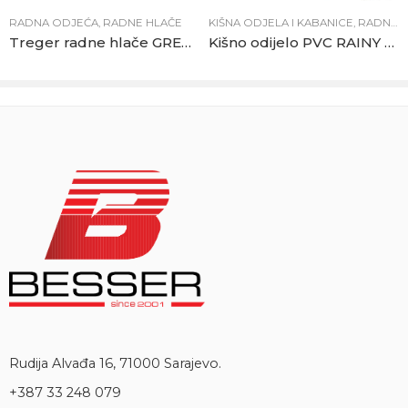
RADNA ODJEĆA
,
RADNE HLAČE
KIŠNA ODJELA I KABANICE
,
RADNA ODJEĆA
Treger radne hlače GREENLAND sivo-crne
Kišno odijelo PVC RAINY zeleno
Rudija Alvađa 16, 71000 Sarajevo.
+387 33 248 079