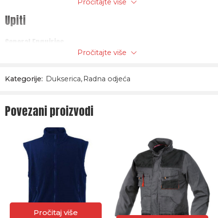
Pročitajte više
Upiti
General Enquiries
Pročitajte više
There are no enquiries yet.
Kategorije:
Dukserica
,
Radna odjeća
Povezani proizvodi
Pročitaj više