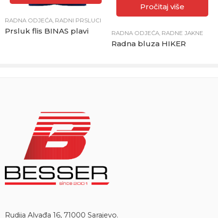
Pročitaj više
RADNA ODJEĆA
,
RADNI PRSLUCI
Prsluk flis BINAS plavi
RADNA ODJEĆA
,
RADNE JAKNE
Radna bluza HIKER
Rudija Alvađa 16, 71000 Sarajevo.