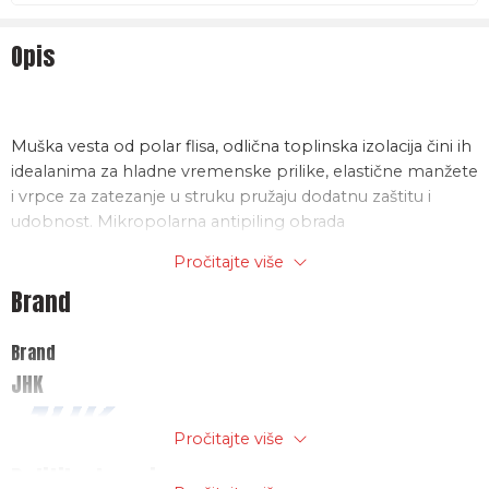
Opis
Muška vesta od polar flisa, odlična toplinska izolacija čini ih
idealanima za hladne vremenske prilike, elastične manžete
i vrpce za zatezanje u struku pružaju dodatnu zaštitu i
udobnost. Mikropolarna antipiling obrada
Zatvaranje: patent zatvarač
Pročitajte više
Džepovi: dva bočna
Brand
Materijal: flis mikrovlakna, 100% poliester, 300g/m2
Brand
JHK
Pročitajte više
Politika trgovine