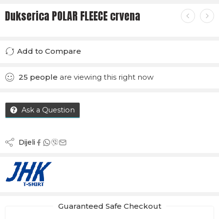
Dukserica POLAR FLEECE crvena
Add to Compare
Added to Compare
25
people
are viewing this right now
Ask a Question
Dijeli
Guaranteed Safe Checkout