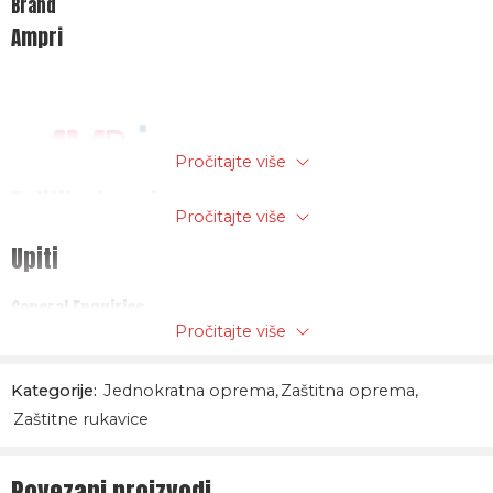
Brand
Ampri
Pročitajte više
Politika trgovine
Pročitajte više
Upiti
General Enquiries
Pročitajte više
There are no enquiries yet.
Kategorije:
Jednokratna oprema
,
Zaštitna oprema
,
Zaštitne rukavice
Povezani proizvodi