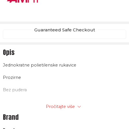
Guaranteed Safe Checkout
Opis
Jednokratne polietilenske rukavice
Prozirne
Bez pudera
Fit: obostrano
Pročitajte više
Iznimna premium kvaliteta Sterilnost: nesterilna
Brand
Pakovanje 100 kom