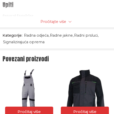
Upiti
taft poliester
Unutarnja jakna: kopča s gumbima, dva vanjska džepa, 3M
General Enquiries
Scotchlite® reflektirajuće trake. Odvojivi prošiveni i
Pročitajte više
There are no enquiries yet.
podstavljeni rukavi. Rebraste pletene manšete.
Kategorije:
Radna odjeća
,
Radne jakne
,
Radni prsluci
,
Signalizirajuća oprema
Povezani proizvodi
Pročitaj više
Pročitaj više