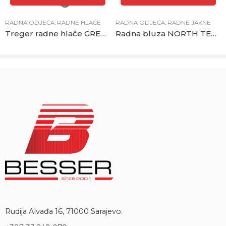
RADNA ODJEĆA
,
RADNE HLAČE
RADNA ODJEĆA
,
RADNE JAKNE
Treger radne hlače GREENLAND sivo-crne
Radna bluza NORTH TECH tamno siva
Rudija Alvađa 16, 71000 Sarajevo.