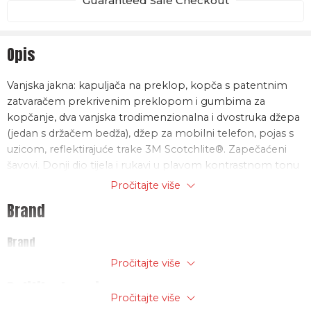
Guaranteed Safe Checkout
Opis
Vanjska jakna: kapuljača na preklop, kopča s patentnim
zatvaračem prekrivenim preklopom i gumbima za
kopčanje, dva vanjska trodimenzionalna i dvostruka džepa
(jedan s držačem bedža), džep za mobilni telefon, pojas s
uzicom, reflektirajuće trake 3M Scotchlite®. Zapečaćeni
šavovi. Donji dio tijela i rukavi u plavom kontrastnom tonu
kako bi se smanjila izloženost prljavštini.
Pročitajte više
Brand
Sastav: – glavna tkanina (žuta fluo / narančasta fluo):
vodootporan i prozračan 300D poliester oxford PU
Brand
presvučen teflonskom obradom – umetnuta tkanina
(plava tamnoplava): vodootporan i prozračan 210D najlon
Industrial Starter
Pročitajte više
oxford PU obložen teflonskom obradom
Politika trgovine
Pročitajte više
– podstava tijela: 100% mrežasti poliester; podstava rukava: