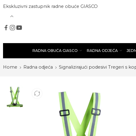
Ekskluzivni zastupnik radne obuće GIASCO
RADNA OBUĆA GIASCO
RADNA ODJEĆA
JED
Home
Radna odjeća
Signalizirajući podesivi Tregeri s k