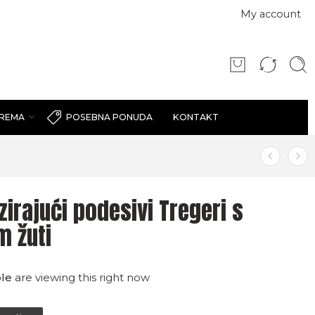
My account
PREMA
KONTAKT
POSEBNA PONUDA
zirajući podesivi Tregeri s
 žuti
le
are viewing this right now