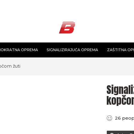
NOKRATNA OPREMA
SIGNALIZIRAJUĆA OPREMA
ZAŠTITNA O
opčom žuti
Signali
kopčom
26
peop