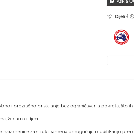
Ask a Q
Dijeli
no i prozračno pristajanje bez ograničavanja pokreta, što ih či
, ženama i djeci.
 naramenice za struk i ramena omogućuju modifikaciju prem