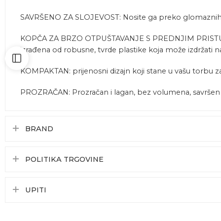
SAVRŠENO ZA SLOJEVOST: Nosite ga preko glomaznih jakni
KOPČA ZA BRZO OTPUŠTAVANJE S PREDNJIM PRISTUPOM: 
izrađena od robusne, tvrde plastike koja može izdržati n
KOMPAKTAN: prijenosni dizajn koji stane u vašu torbu za
PROZRAČAN: Prozračan i lagan, bez volumena, savršen je
BRAND
POLITIKA TRGOVINE
UPITI