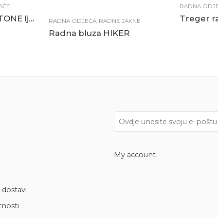
AČE
RADNA ODJ
Radne hlače TWO-TONE ljetne plave
RADNA ODJEĆA
,
RADNE JAKNE
Radna bluza HIKER
My account
 dostavi
tnosti