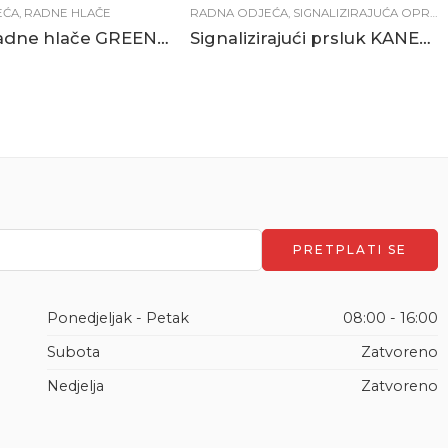
EĆA
,
RADNE HLAČE
RADNA ODJEĆA
,
SIGNALIZIRAJUĆA OPREMA
Treger radne hlače GREENLAND sivo-crne
Signalizirajući prsluk KANES žuti
Ponedjeljak - Petak
08:00 - 16:00
Subota
Zatvoreno
Nedjelja
Zatvoreno