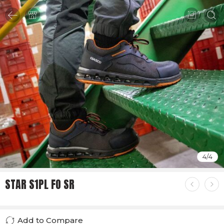
4
/
4
STAR S1PL FO SR
Add to Compare