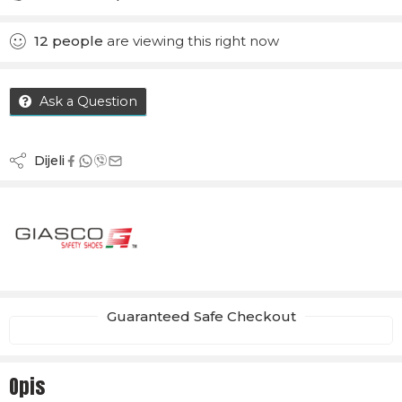
Added to Compare
12
people
are viewing this right now
Ask a Question
Dijeli
Guaranteed Safe Checkout
Opis