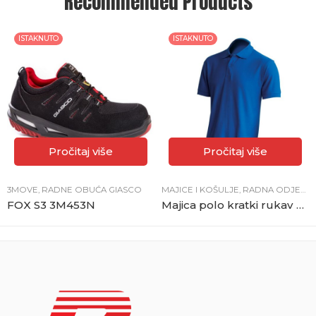
Recommended Products
ISTAKNUTO
ISTAKNUTO
Pročitaj više
Pročitaj više
3MOVE
,
RADNE OBUĆA GIASCO
MAJICE I KOŠULJE
,
RADNA ODJEĆA
FOX S3 3M453N
Majica polo kratki rukav JHK royal plava