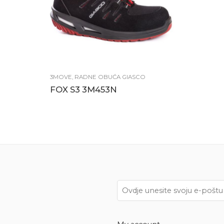
3MOVE
,
RADNE OBUĆA GIASCO
FOX S3 3M453N