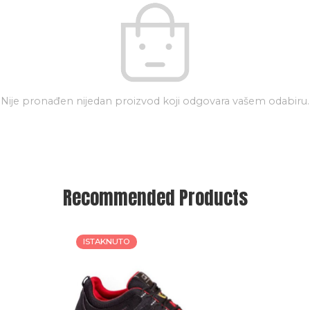
Nije pronađen nijedan proizvod koji odgovara vašem odabiru.
Recommended Products
ISTAKNUTO