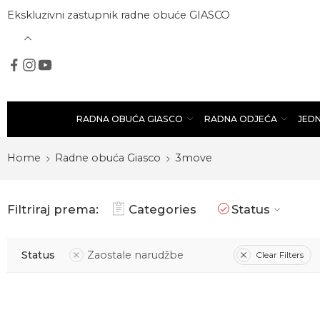
Ekskluzivni zastupnik radne obuće GIASCO
RADNA OBUĆA GIASCO
RADNA ODJEĆA
JED
Home
Radne obuća Giasco
3move
Filtriraj prema:
Categories
Status
Status
Zaostale narudžbe
Clear Filters