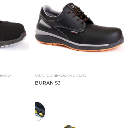
IASCO
3RUN
,
RADNE OBUĆA GIASCO
BURAN S3