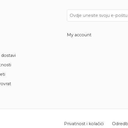
My account
 dostavi
tnosti
eti
ovrat
Privatnost i kolačići
Odredbe