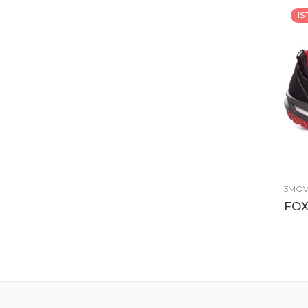
I
3MO
FOX