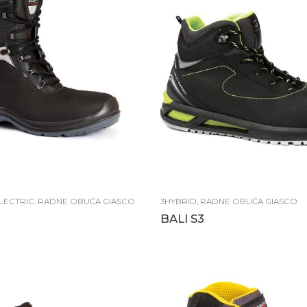
LECTRIC
,
RADNE OBUĆA GIASCO
3HYBRID
,
RADNE OBUĆA GIASCO
BALI S3