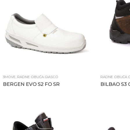
3MOVE
,
RADNE OBUĆA GIASCO
RADNE OBUĆA 
BERGEN EVO S2 FO SR
BILBAO S3 