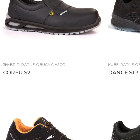
3HYBRID
,
RADNE OBUĆA GIASCO
KUBE
,
RADNE O
CORFU S2
DANCE S1P