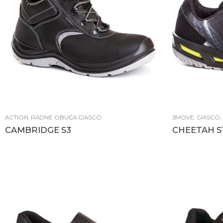
ACTION
,
RADNE OBUĆA GIASCO
3MOVE
,
GIASCO
,
CAMBRIDGE S3
CHEETAH S