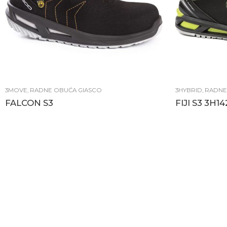
3MOVE
,
RADNE OBUĆA GIASCO
3HYBRID
,
RADNE
FALCON S3
FIJI S3 3H1