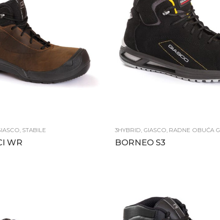
GIASCO
,
STABILE
3HYBRID
,
GIASCO
,
RADNE OBUĆA G
CI WR
BORNEO S3