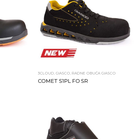
3CLOUD
,
GIASCO
,
RADNE OBUĆA GIASCO
COMET S1PL FO SR