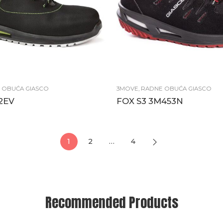
 OBUĆA GIASCO
3MOVE
,
RADNE OBUĆA GIASCO
42EV
FOX S3 3M453N
1
2
…
4
Recommended Products