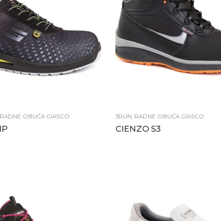
RADNE OBUĆA GIASCO
3RUN
,
RADNE OBUĆA GIASCO
1P
CIENZO S3