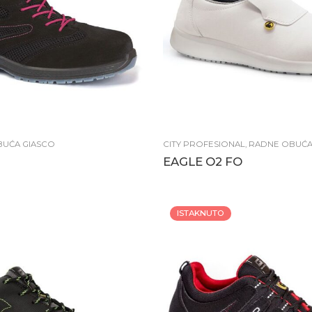
BUĆA GIASCO
CITY PROFESIONAL
,
RADNE OBUĆA
EAGLE O2 FO
ISTAKNUTO