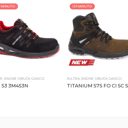
STAKNUTO
ISTAKNUTO
VE
,
RADNE OBUĆA GIASCO
3ULTRA
,
RADNE OBUĆA GIASCO
 S3 3M453N
TITANIUM S7S FO CI SC 