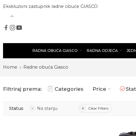
Ekskluzivni zastupnik radne obuće GIASCO
RADNA OBUĆA GIASCO
RADNA ODJEĆA
JED
Home
Radne obuća Giasco
Filtriraj prema:
Categories
Price
Sta
Status
Na stanju
Clear Filters