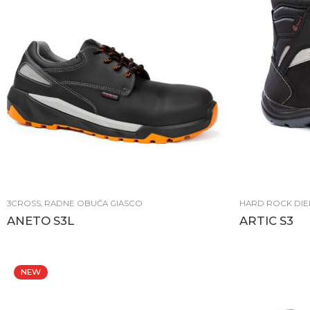
3CROSS
,
RADNE OBUĆA GIASCO
HARD ROCK DIE
ANETO S3L
ARTIC S3
NEW