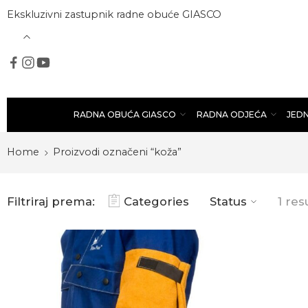
Ekskluzivni zastupnik radne obuće GIASCO
RADNA OBUĆA GIASCO
RADNA ODJEĆA
JED
Home
Proizvodi označeni “koža”
Filtriraj prema:
Categories
Status
1 res