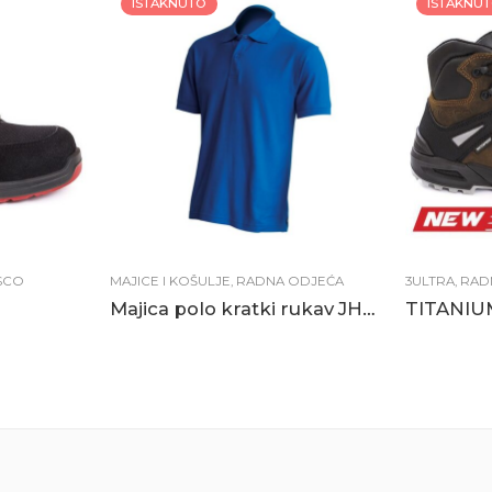
ISTAKNUTO
ISTAKNU
SCO
MAJICE I KOŠULJE
,
RADNA ODJEĆA
3ULTRA
,
RAD
Majica polo kratki rukav JHK royal plava
TITANIUM