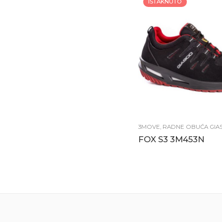
ISTAKNUTO
3MOVE
,
RADNE OBUĆA GIA
FOX S3 3M453N