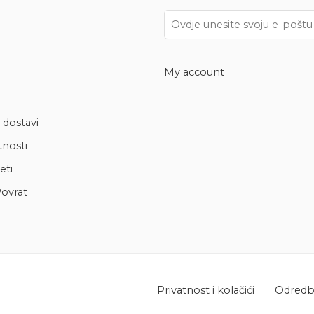
My account
 dostavi
tnosti
eti
ovrat
Privatnost i kolačići
Odredbe