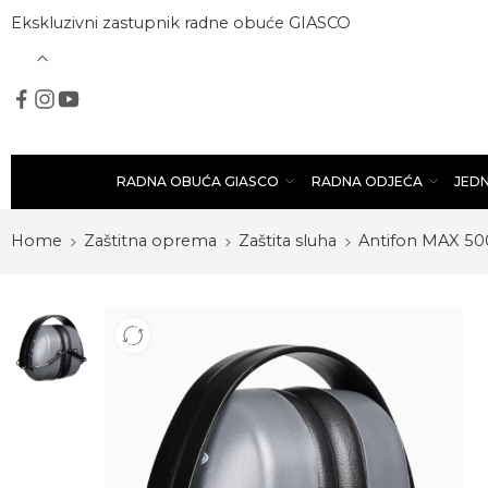
Ekskluzivni zastupnik radne obuće GIASCO
RADNA OBUĆA GIASCO
RADNA ODJEĆA
JED
Home
Zaštitna oprema
Zaštita sluha
Antifon MAX 50