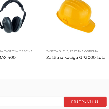
HA
,
ZAŠTITNA OPREMA
ZAŠTITA GLAVE
,
ZAŠTITNA OPREMA
MAX 400
Zaštitna kaciga GP3000 žuta