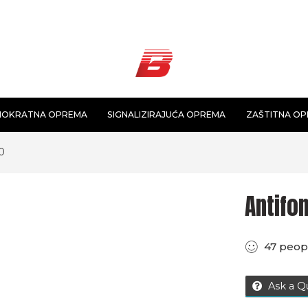
NOKRATNA OPREMA
SIGNALIZIRAJUĆA OPREMA
ZAŠTITNA O
0
Antifo
47
peop
Ask a Q