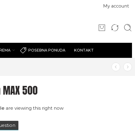
My account
PREMA
KONTAKT
POSEBNA PONUDA
n MAX 500
le
are viewing this right now
uestion