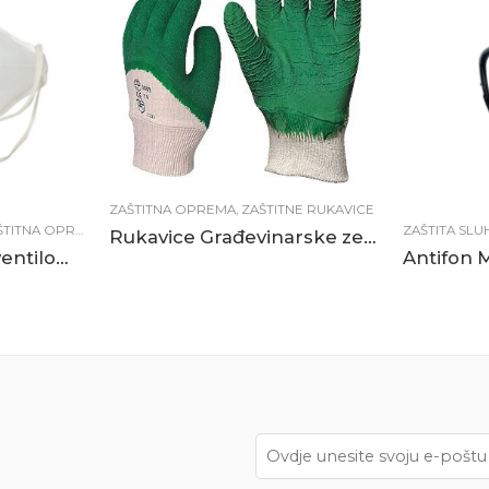
ZAŠTITNA OPREMA
,
ZAŠTITNE RUKAVICE
TITNA OPREMA
ZAŠTITA SLU
Rukavice Građevinarske zelene
Respirator FFP 3 s ventilom sklopivi
Antifon 