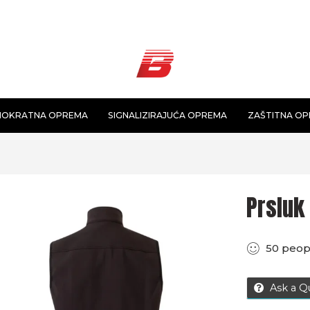
NOKRATNA OPREMA
SIGNALIZIRAJUĆA OPREMA
ZAŠTITNA O
Prsluk 
50
peop
Ask a Q