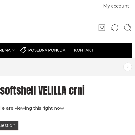
My account
PREMA
KONTAKT
POSEBNA PONUDA
softshell VELILLA crni
le
are viewing this right now
uestion