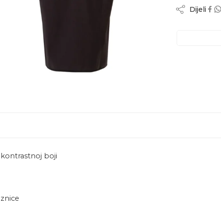
Dijeli
kontrastnoj boji
eznice