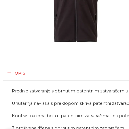
OPIS
Prednje zatvaranje s obrnutim patentnim zatvaračem u 
Unutarnja navlaka s preklopom skriva patentni zatvarač
Kontrastna crna boja u patentnim zatvaračima i na pot
3 prošivena džepa s obrnutim patentnim zatvaračem