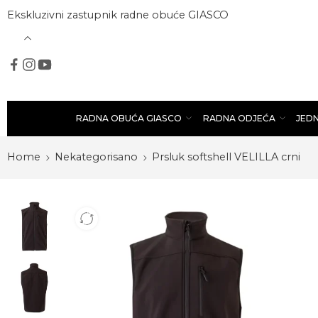
Ekskluzivni zastupnik radne obuće GIASCO
RADNA OBUĆA GIASCO
RADNA ODJEĆA
JED
Home
Nekategorisano
Prsluk softshell VELILLA crni