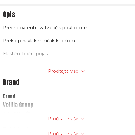
Opis
Prednji patentni zatvarač s poklopcem
Preklop navlake s čičak kopčom
Elastični bočni pojas
Rebraste manšete
Pročitajte više
Prednji i stražnji jaram
Brand
Dva džepa:
Brand
Velilla Group
2 džepa ispod prsa s poklopcima i čičkom
Sastav
Pročitajte više
Politika trgovine
KEPER 100% pamuk, 240g/m2
Pročitajte više