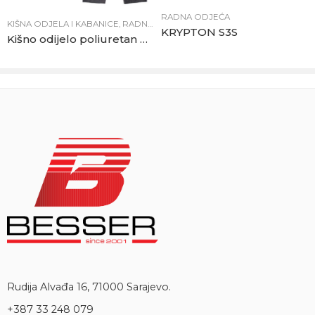
RADNA ODJEĆA
KIŠNA ODJELA I KABANICE
,
RADNA ODJEĆA
KRYPTON S3S
Kišno odijelo poliuretan REGEN
Rudija Alvađa 16, 71000 Sarajevo.
+387 33 248 079