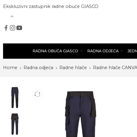
Ekskluzivni zastupnik radne obuće GIASCO
RADNA OBUĆA GIASCO
RADNA ODJEĆA
JED
Home
Radna odjeća
Radne hlače
Radne hlače CANV