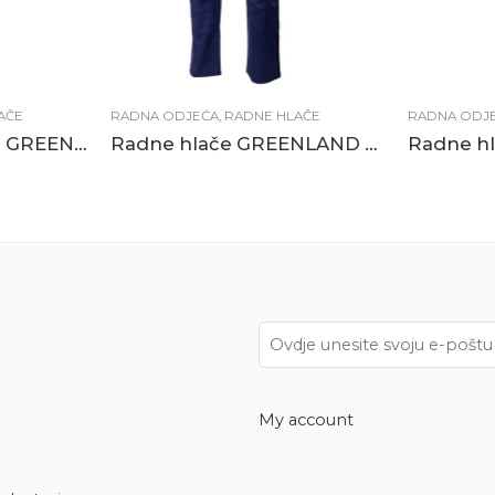
AČE
RADNA ODJEĆA
,
RADNE HLAČE
RADNA ODJ
Treger radne hlače GREENLAND plavo-crne
Radne hlače GREENLAND plavo-crne
My account