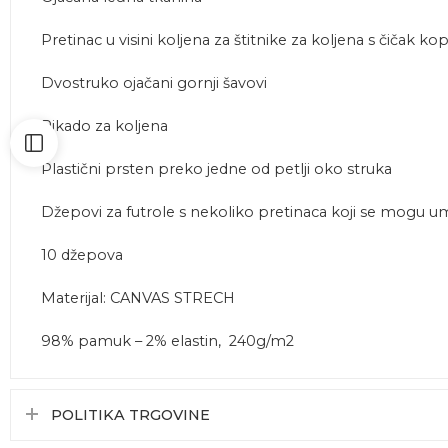
Pretinac u visini koljena za štitnike za koljena s čičak k
Dvostruko ojačani gornji šavovi
Pikado za koljena
Plastični prsten preko jedne od petlji oko struka
Džepovi za futrole s nekoliko pretinaca koji se mogu u
10 džepova
Materijal: CANVAS STRECH
98% pamuk – 2% elastin, 240g/m2
POLITIKA TRGOVINE