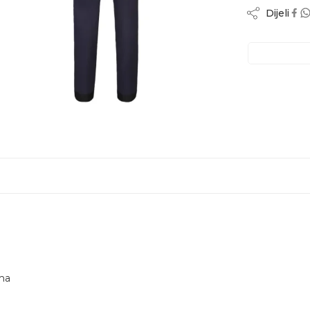
Dijeli
ma