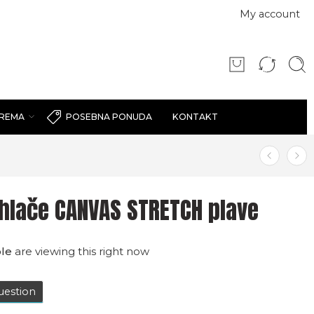
My account
PREMA
KONTAKT
POSEBNA PONUDA
hlače CANVAS STRETCH plave
le
are viewing this right now
uestion