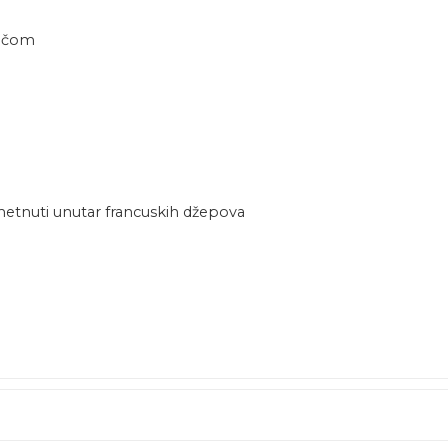
opčom
metnuti unutar francuskih džepova