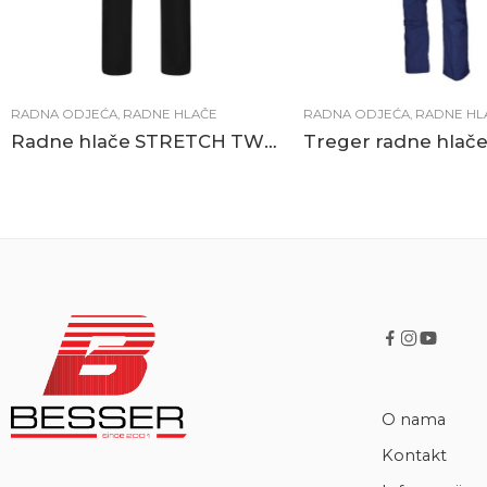
RADNA ODJEĆA
,
RADNE HLAČE
RADNA ODJEĆA
,
RADNE HL
Radne hlače STRETCH TWO- TONE crno-žute
O nama
Kontakt