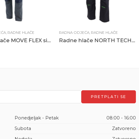
EĆA
,
RADNE HLAČE
RADNA ODJEĆA
,
RADNE HLAČE
Radne hlače MOVE FLEX sive
Radne hlače NORTH TECH tamno sive
Ponedjeljak - Petak
08:00 - 16:00
Subota
Zatvoreno
Nedjelja
Zatvoreno