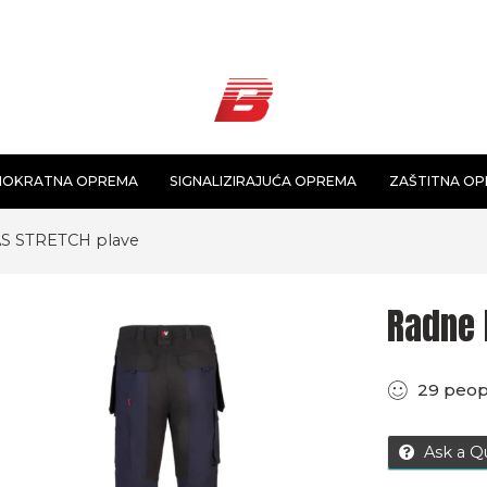
NOKRATNA OPREMA
SIGNALIZIRAJUĆA OPREMA
ZAŠTITNA O
AS STRETCH plave
Radne 
29
peop
Ask a Q