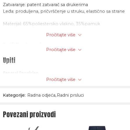
Zatvaranje: patent zatvarač sa drukerima
Leđa: produljena, pričvrščenje u struku, elastično sa strane
Materijal: 65%poliestersko vlakno, 35%pamuk
Podstava: 100% poliamidno vlakno
Pročitajte više
Utopljenje: 100% poliesterko vlakno, 200g/m2
Politika trgovine
Pročitajte više
Upiti
General Enquiries
Pročitajte više
There are no enquiries yet.
Kategorije:
Radna odjeća
,
Radni prsluci
Povezani proizvodi