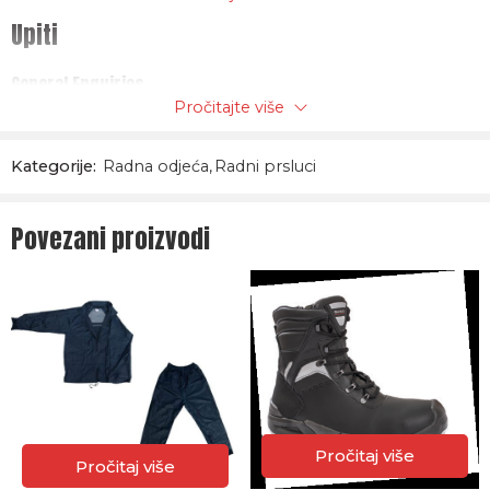
Upiti
General Enquiries
Pročitajte više
There are no enquiries yet.
Kategorije:
Radna odjeća
,
Radni prsluci
Povezani proizvodi
Pročitaj više
Pročitaj više