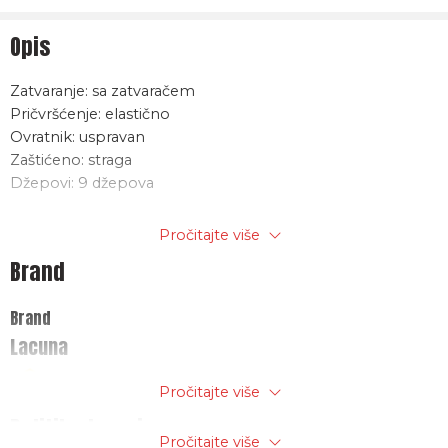
Opis
Zatvaranje: sa zatvaračem
Pričvršćenje: elastično
Ovratnik: uspravan
Zaštićeno: straga
Džepovi: 9 džepova
Vanjski materijal: 100 % poliester ripstop sa PVC
Pročitajte više
premazom, vodootporno, vareni šavovi, reflektivne trake
Brand
Podstava: gore: polarni flis 280 g/m2, 100 % poliester dolje:
120g/m2, 100% poliester
Brand
Lacuna
Pročitajte više
Politika trgovine
Pročitajte više