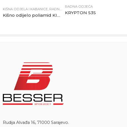
RADNA ODJEĆA
KIŠNA ODJELA I KABANICE
,
RADNA ODJEĆA
KRYPTON S3S
Kišno odijelo poliamid KISHA plavo
Rudija Alvađa 16, 71000 Sarajevo.