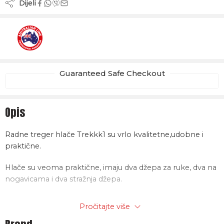
Dijeli
Guaranteed Safe Checkout
Opis
Radne treger hlače Trekkk1 su vrlo kvalitetne,udobne i
praktične.
Hlače su veoma praktične, imaju dva džepa za ruke, dva na
nogavicama i dva stražnja džepa.
Također, naprijed se nalaze dva reda fluorescentnih
Pročitajte više
paspula, a isto tako i na poleđini.