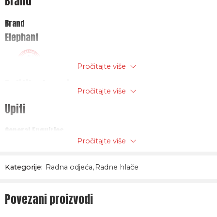
Brand
Boja: kombinacija royal plave i crne
Brand
Materijal: 65% poliester – 35% pamuk, 245g/m2
Elephant
Pročitajte više
Politika trgovine
Pročitajte više
Upiti
General Enquiries
Pročitajte više
There are no enquiries yet.
Kategorije:
Radna odjeća
,
Radne hlače
Povezani proizvodi