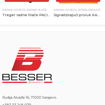
RADNA ODJEĆA
,
RADNE HLAČE
RADNA ODJEĆA
,
SIGNALIZIRAJUĆA OPREMA
Treger radne hlače PACIFIC FLEX tamno plave
Signalizirajući prsluk KANES narandžasti
Rudija Alvađa 16, 71000 Sarajevo.
+387 33 248 079