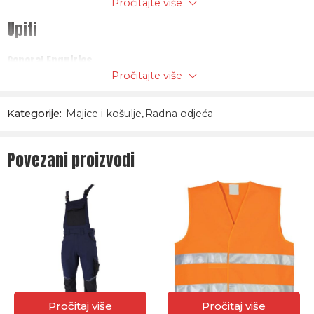
Pročitajte više
Upiti
General Enquiries
Pročitajte više
There are no enquiries yet.
Kategorije:
Majice i košulje
,
Radna odjeća
Povezani proizvodi
Pročitaj više
Pročitaj više