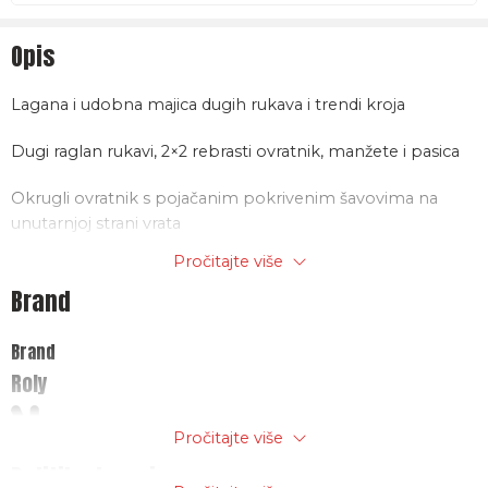
Opis
Lagana i udobna majica dugih rukava i trendi kroja
Dugi raglan rukavi, 2×2 rebrasti ovratnik, manžete i pasica
Okrugli ovratnik s pojačanim pokrivenim šavovima na
unutarnjoj strani vrata
Pročitajte više
Prednji detalji ukriženih šavova s 2×2 rebrastom tkaninom
Brand
Materijal: 85% pamuk-15% viskoza, 260g/m2
Brand
Roly
Pročitajte više
Politika trgovine