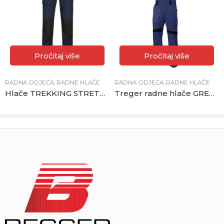
Pročitaj više
Pročitaj više
RADNA ODJEĆA
,
RADNE HLAČE
RADNA ODJEĆA
,
RADNE HLAČE
Hlače TREKKING STRETCH plave
Treger radne hlače GREENLAND plavo-crne