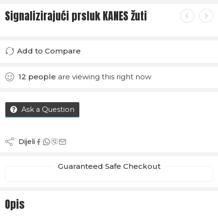
Signalizirajući prsluk KANES žuti
Add to Compare
Added to Compare
12
people
are viewing this right now
Ask a Question
Dijeli
Guaranteed Safe Checkout
Opis