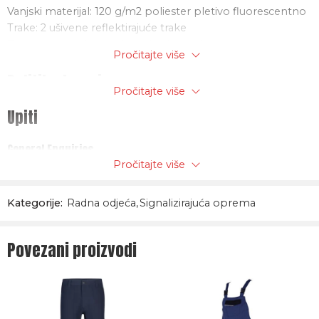
Vanjski materijal: 120 g/m2 poliester pletivo fluorescentno
Trake: 2 ušivene reflektirajuće trake
Zatvaranje: sa čičak trakom horizontalno
Pročitajte više
Norma: EN ISO 13688:2013, EN ISO 20471:2013
Politika trgovine
Pročitajte više
Upiti
General Enquiries
Pročitajte više
There are no enquiries yet.
Kategorije:
Radna odjeća
,
Signalizirajuća oprema
Povezani proizvodi