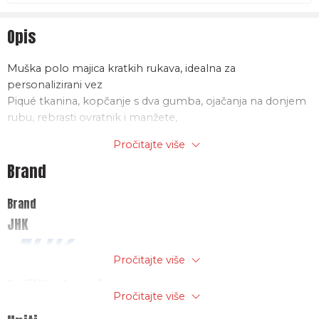
Opis
Muška polo majica kratkih rukava, idealna za
personalizirani vez
Piqué tkanina, kopčanje s dva gumba, ojačanja na donjem
rubu, rebrasti ovratnik i manžete,
Uklonjiva etiketa
Pročitajte više
Materijal: 100% predprani češljani pamuk , 210g/m2
Brand
Brand
JHK
Pročitajte više
Politika trgovine
Pročitajte više