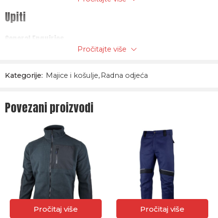
Upiti
General Enquiries
Pročitajte više
There are no enquiries yet.
Kategorije:
Majice i košulje
,
Radna odjeća
Povezani proizvodi
Pročitaj više
Pročitaj više