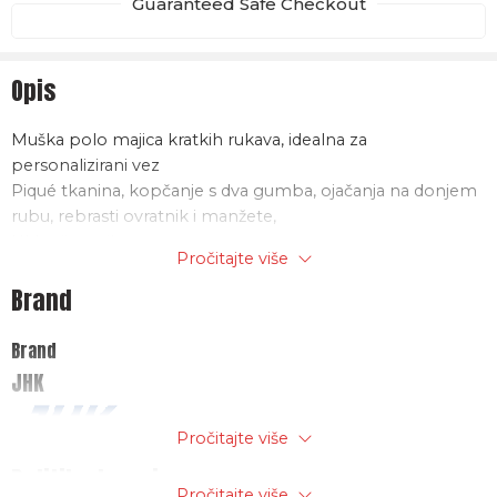
Guaranteed Safe Checkout
Opis
Muška polo majica kratkih rukava, idealna za
personalizirani vez
Piqué tkanina, kopčanje s dva gumba, ojačanja na donjem
rubu, rebrasti ovratnik i manžete,
Uklonjiva etiketa
Pročitajte više
Materijal: 100% predprani češljani pamuk , 210g/m2
Brand
Brand
JHK
Pročitajte više
Politika trgovine
Pročitajte više