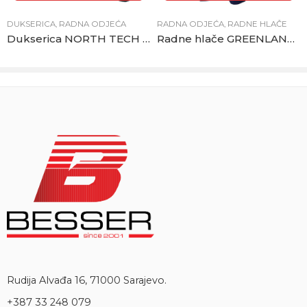
DUKSERICA
,
RADNA ODJEĆA
RADNA ODJEĆA
,
RADNE HLAČE
Dukserica NORTH TECH sivo-crna
Radne hlače GREENLAND plavo-crne
Rudija Alvađa 16, 71000 Sarajevo.
+387 33 248 079