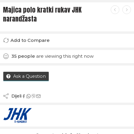
Majica polo kratki rukav JHK
narandžasta
Add to Compare
Added to Compare
35
people
are viewing this right now
Ask a Question
Dijeli