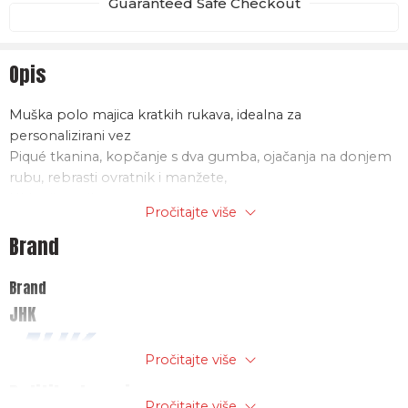
Guaranteed Safe Checkout
Opis
Muška polo majica kratkih rukava, idealna za
personalizirani vez
Piqué tkanina, kopčanje s dva gumba, ojačanja na donjem
rubu, rebrasti ovratnik i manžete,
Uklonjiva etiketa
Pročitajte više
Materijal: 100% predprani češljani pamuk , 210g/m2
Brand
Brand
JHK
Pročitajte više
Politika trgovine
Pročitajte više