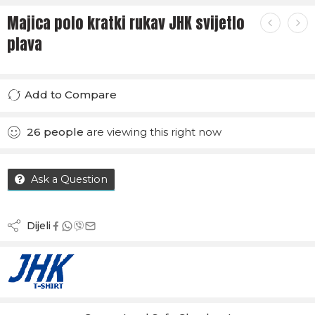
Majica polo kratki rukav JHK svijetlo
plava
Add to Compare
Added to Compare
26
people
are viewing this right now
Ask a Question
Dijeli