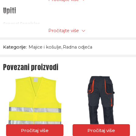
Upiti
General Enquiries
Pročitajte više
There are no enquiries yet.
Kategorije:
Majice i košulje
,
Radna odjeća
Povezani proizvodi
Pročitaj više
Pročitaj više