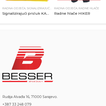
RADNA ODJEĆA
,
SIGNALIZIRAJUĆA OPREMA
RADNA ODJEĆA
,
RADNE HLAČE
Signalizirajući prsluk KANES žuti
Radne hlače HIKER
Rudija Alvađa 16, 71000 Sarajevo.
+387 33 248 079