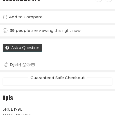
Add to Compare
Added to Compare
39
people
are viewing this right now
Ask a Question
Dijeli
Guaranteed Safe Checkout
Opis
3RUB179E