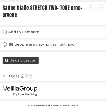
Radne hlače STRETCH TWO- TONE crno-
crvene
Add to Compare
Added to Compare
58
people
are viewing this right now
Ask a Question
Dijeli
Guaranteed Safe Checkout