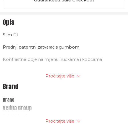
Opis
Slim Fit
Prednji patentni zatvarač s gumbom
Kontrastne boje na mijehu, ručkama i kopčama
Elastični pojas
Pročitajte više
Dvostruki sigurnosni šav
Brand
Šest džepova:
Brand
Velilla Group
2 francuska džepa
2 džepa na mijehu s dvostrukim mijehom, preklopima,
Pročitajte više
čičkom i ručkama