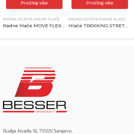
Pročitaj više
Pročitaj više
RADNA ODJEĆA
,
RADNE HLAČE
RADNA ODJEĆA
,
RADNE HLAČE
Radne hlače MOVE FLEX sive
Hlače TREKKING STRETCH plave
Rudija Alvađa 16, 71000 Sarajevo.