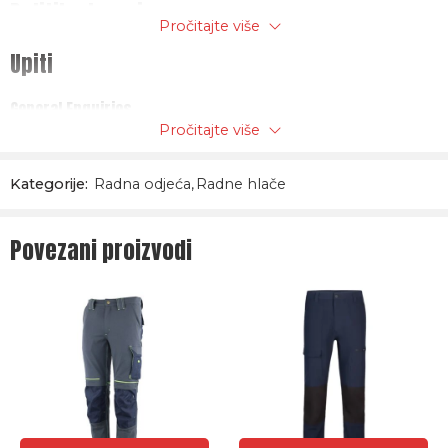
Politika trgovine
Pročitajte više
2 stražnja džepa ispod s preklopima, čičkom i ručkama
Upiti
Materijal: STRETCH
General Enquiries
46% pamuk, 38% elastin, 16% poliester 240g/m2
Pročitajte više
There are no enquiries yet.
Kategorije:
Radna odjeća
,
Radne hlače
Povezani proizvodi