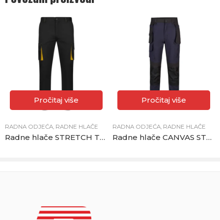
Pročitaj više
Pročitaj više
RADNA ODJEĆA
,
RADNE HLAČE
RADNA ODJEĆA
,
RADNE HLAČE
Radne hlače STRETCH TWO- TONE crno-žute
Radne hlače CANVAS STRETCH plave