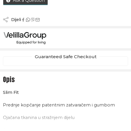
Ask a Question
Dijeli
Guaranteed Safe Checkout
Opis
Slim Fit
Prednje kopčanje patentnim zatvaračem i gumbom
Ojačana tkanina u stražnjem dijelu
Ojačana tkanina u području koljena