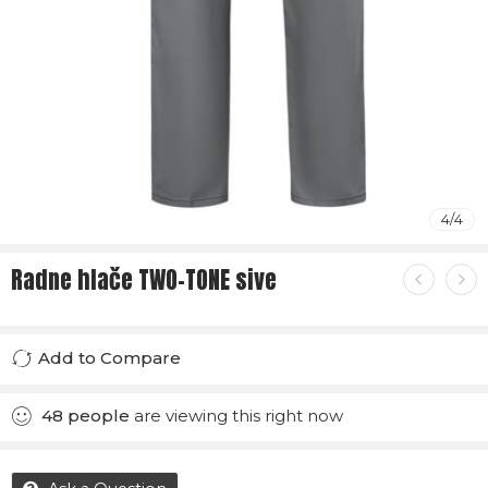
4
/
4
Radne hlače TWO-TONE sive
Add to Compare
Added to Compare
48
people
are viewing this right now