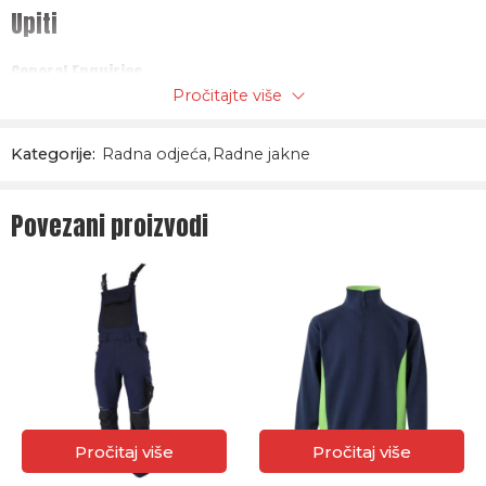
Upiti
Jakna ima fluoroscentne trakice na prednjici
General Enquiries
sa obje strane.
Pročitajte više
There are no enquiries yet.
Kategorije:
Radna odjeća
,
Radne jakne
Povezani proizvodi
Pročitaj više
Pročitaj više