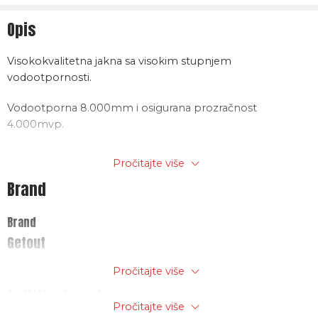
Opis
Visokokvalitetna jakna sa visokim stupnjem
vodootpornosti.
Vodootporna 8.000mm i osigurana prozračnost
4.000mvp.
Dva velika džepa za ruke sa rajfešlusom.
Pročitajte više
Brand
Jedan džep na prsima sa rajfešlusom.
Unutarnja dva džepa sa rajfešlusom.
Brand
Getout
Materijal 100% poliester sa ispunom od poliestera.
Pročitajte više
Malo duži kroj radi zaštite
Politika trgovine
Pročitajte više
leđa. Kapuljača na skidanje.