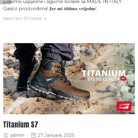
pravimo uspješne i sigurne korake sa MADE IN ITALY
Giasco proizvodima! 𝐉𝐞𝐫 𝐦𝐢 𝐬̌𝐭𝐢𝐭𝐢𝐦𝐨 𝐯𝐫𝐢𝐣𝐞𝐝𝐧𝐞!
NASTAVI ČITANJE ➞
Titanium S7
admin
27 Januara, 2025