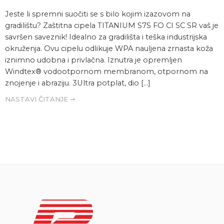
Jeste li spremni suočiti se s bilo kojim izazovom na
gradilištu? Zaštitna cipela TITANIUM S7S FO CI SC SR vaš je
savršen saveznik! Idealno za gradilišta i teška industrijska
okruženja. Ovu cipelu odlikuje WPA nauljena zrnasta koža
iznimno udobna i privlačna. Iznutra je opremljen
Windtex® vodootpornom membranom, otpornom na
znojenje i abraziju. 3Ultra potplat, dio […]
NASTAVI ČITANJE ➞