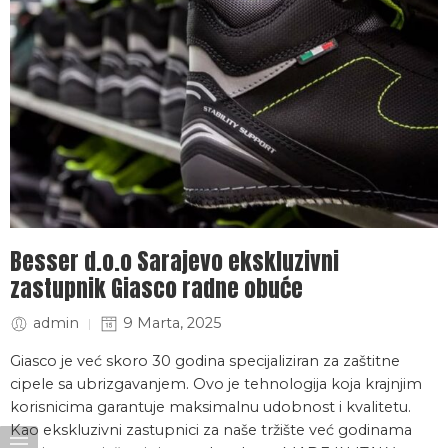
Besser d.o.o Sarajevo ekskluzivni
zastupnik Giasco radne obuće
admin
9 Marta, 2025
Giasco je već skoro 30 godina specijaliziran za zaštitne
cipele sa ubrizgavanjem. Ovo je tehnologija koja krajnjim
korisnicima garantuje maksimalnu udobnost i kvalitetu.
Kao ekskluzivni zastupnici za naše tržište već godinama