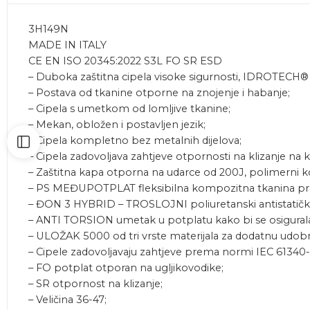
3H149N
MADE IN ITALY
CE EN ISO 20345:2022 S3L FO SR ESD
– Duboka zaštitna cipela visoke sigurnosti, IDROTECH
– Postava od tkanine otporne na znojenje i habanje;
– Cipela s umetkom od lomljive tkanine;
– Mekan, obložen i postavljen jezik;
– Cipela kompletno bez metalnih dijelova;
– Cipela zadovoljava zahtjeve otpornosti na klizanje n
– Zaštitna kapa otporna na udarce od 200J, polimerni k
– PS MEĐUPOTPLAT fleksibilna kompozitna tkanina p
– ĐON 3 HYBRID – TROSLOJNI poliuretanski antistatički, ot
– ANTI TORSION umetak u potplatu kako bi se osigural
– ULOŽAK 5000 od tri vrste materijala za dodatnu udobnost
– Cipele zadovoljavaju zahtjeve prema normi IEC 61340-4
– FO potplat otporan na ugljikovodike;
– SR otpornost na klizanje;
– Veličina 36-47;