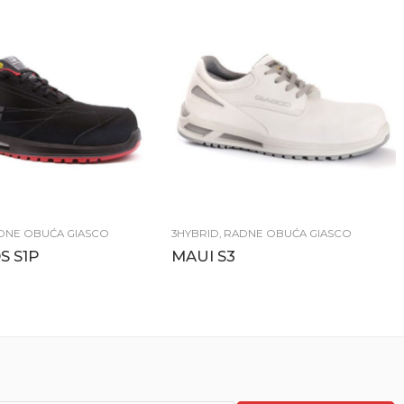
DNE OBUĆA GIASCO
3HYBRID
,
RADNE OBUĆA GIASCO
 S1P
MAUI S3