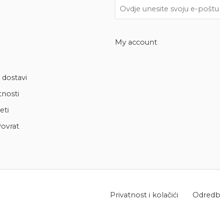
My account
 dostavi
tnosti
eti
ovrat
Privatnost i kolačići
Odredbe