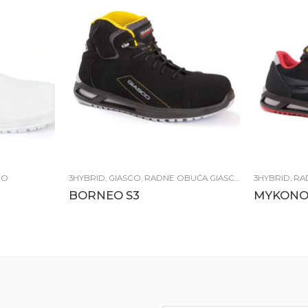
CO
3HYBRID
,
GIASCO
,
RADNE OBUĆA GIASCO
3HYBRID
,
RA
BORNEO S3
MYKONOS