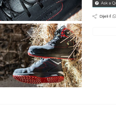
Ask a Q
Dijeli