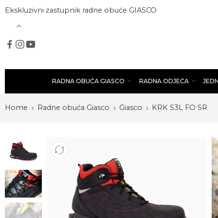
Ekskluzivni zastupnik radne obuće GIASCO
RADNA OBUĆA GIASCO
RADNA ODJEĆA
JED
Home
Radne obuća Giasco
Giasco
KRK S3L FO SR