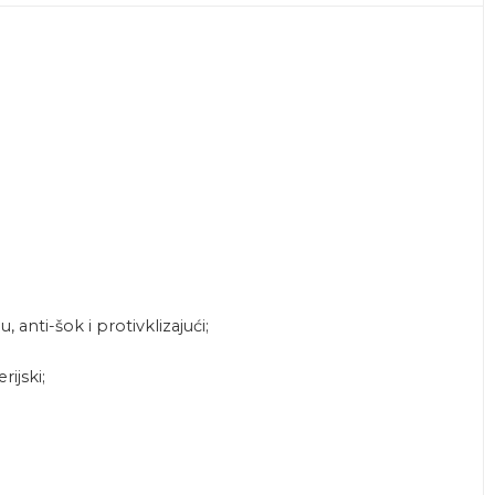
anti-šok i protivklizajući;
ijski;