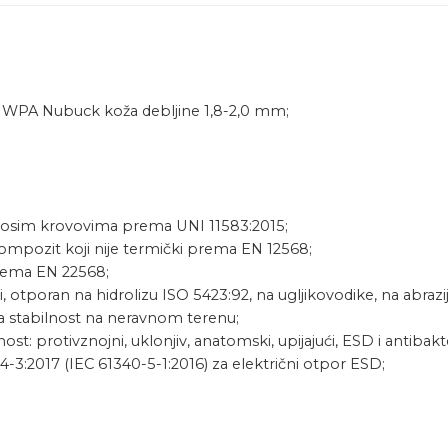
® WPA Nubuck koža debljine 1,8-2,0 mm;
a kosim krovovima prema UNI 11583:2015;
ompozit koji nije termički prema EN 12568;
rema EN 22568;
poran na hidrolizu ISO 5423:92, na ugljikovodike, na abraziju, 
a stabilnost na neravnom terenu;
: protivznojni, uklonjiv, anatomski, upijajući, ESD i antibakter
-3:2017 (IEC 61340-5-1:2016) za električni otpor ESD;