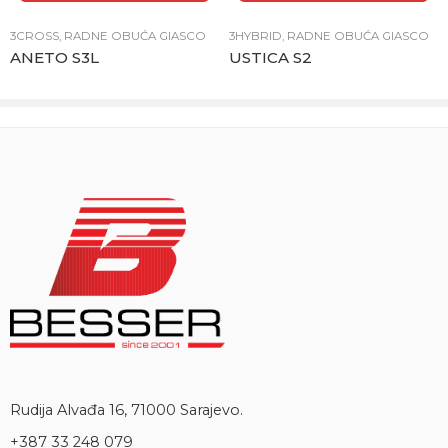
3CROSS
,
RADNE OBUĆA GIASCO
3HYBRID
,
RADNE OBUĆA GIASCO
ANETO S3L
USTICA S2
Rudija Alvađa 16, 71000 Sarajevo.
+387 33 248 079