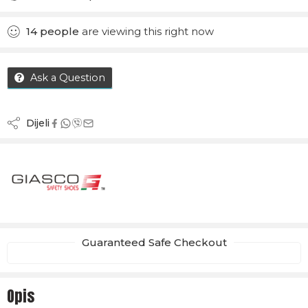
Added to Compare
14
people
are viewing this right now
Ask a Question
Dijeli
Guaranteed Safe Checkout
Opis