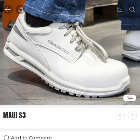
3
/
4
MAUI S3
Add to Compare