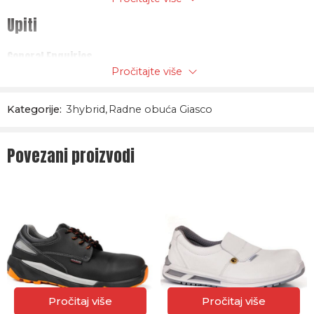
– Cipele zadovoljavaju zahtjeve prema normi IEC 61340-4-
Upiti
3:2017 (IEC 61340-5-1:2016) za električni otpor ESD;
– Veličina 36-47;
General Enquiries
Pročitajte više
There are no enquiries yet.
Kategorije:
3hybrid
,
Radne obuća Giasco
Povezani proizvodi
Pročitaj više
Pročitaj više