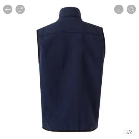
2
/
2