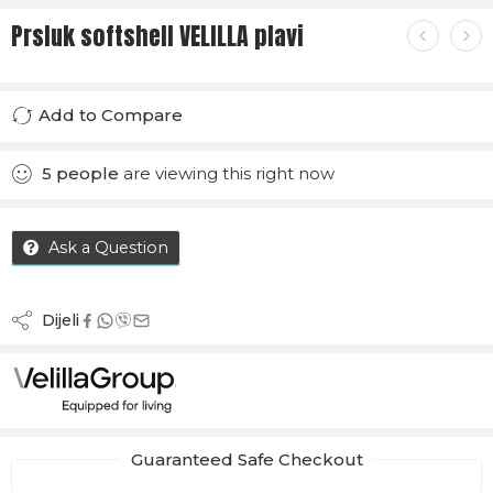
Prsluk softshell VELILLA plavi
Add to Compare
Added to Compare
5
people
are viewing this right now
Ask a Question
Dijeli
Guaranteed Safe Checkout