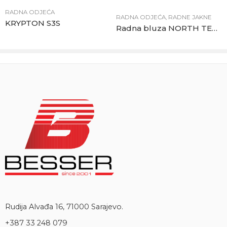
RADNA ODJEĆA
RADNA ODJEĆA
,
RADNE JAKNE
KRYPTON S3S
Radna bluza NORTH TECH tamno siva
Rudija Alvađa 16, 71000 Sarajevo.
+387 33 248 079