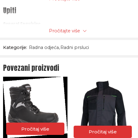
Upiti
General Enquiries
Pročitajte više
There are no enquiries yet.
Kategorije:
Radna odjeća
,
Radni prsluci
Povezani proizvodi
Pročitaj više
Pročitaj više