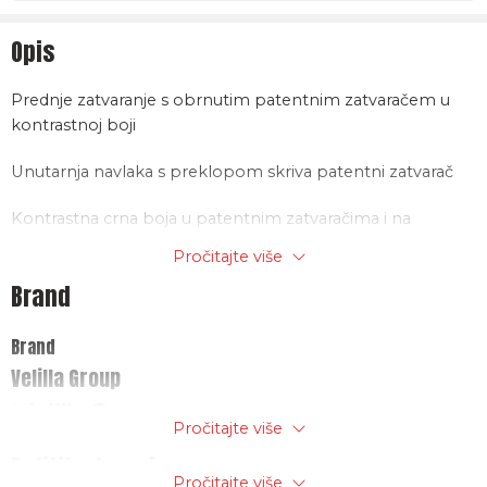
Opis
Prednje zatvaranje s obrnutim patentnim zatvaračem u
kontrastnoj boji
Unutarnja navlaka s preklopom skriva patentni zatvarač
Kontrastna crna boja u patentnim zatvaračima i na
poteznice
Pročitajte više
Brand
3 prošivena džepa s obrnutim patentnim zatvaračem
Materijal: SOFTSHELL. 94% poliester – 6% elastan,
Brand
280g/m2
Velilla Group
Pročitajte više
Politika trgovine
Pročitajte više