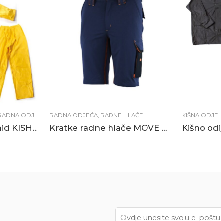
RADNA ODJEĆA
RADNA ODJEĆA
,
RADNE HLAČE
KIŠNA ODJEL
Kišno odijelo poliamid KISHA žuto
Kratke radne hlače MOVE FLEX plave