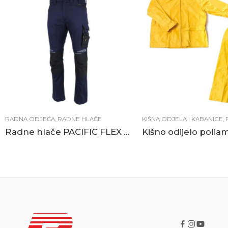
RADNA ODJEĆA
,
RADNE HLAČE
KIŠNA ODJELA I KABANICE
,
Radne hlače PACIFIC FLEX tamno plave