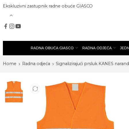
Ekskluzivni zastupnik radne obuće GIASCO
RADNA OBUĆA GIASCO
RADNA ODJEĆA
JED
Home
Radna odjeća
Signalizirajući prsluk KANES narand