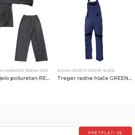
A I KABANICE
,
RADNA ODJEĆA
RADNA ODJEĆA
,
RADNE HLAČE
Kišno odijelo poliuretan REGEN
Treger radne hlače GREENLAND plavo-crne