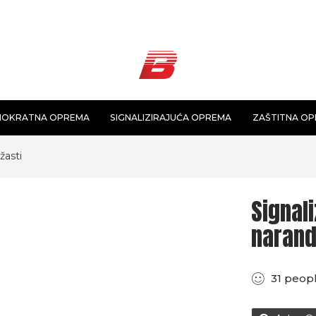
NOKRATNA OPREMA
SIGNALIZIRAJUĆA OPREMA
ZAŠTITNA O
žasti
Signali
narand
31
peop