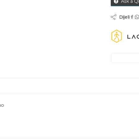
Ask a Q
Dijeli
no