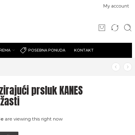
My account
PREMA
KONTAKT
POSEBNA PONUDA
zirajući prsluk KANES
žasti
le
are viewing this right now